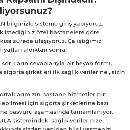
iliyorsunuz?
 bilginizle sisteme giriş yapıyoruz.
k istediğiniz özel hastanelere göre
kısa sürede ulaşıyoruz. Çalıştığımız
fiyatları aldıktan sonra;
zı soruların cevaplarıyla bir beyan formu
igorta şirketleri ilk sağlık verilerine , sizin
ortalılarımızın hastane hizmetlerinin
ebilmesi için sigorta şirketlerine bazı
r yine başvuru aşamasında tamamlanıyor.
DULA sistemindeki sağlık verilerinize
hakkında sizden yeniden bilgi vermenizi