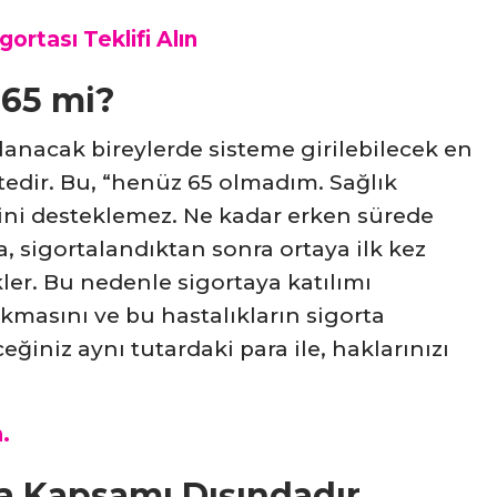
rtası Teklifi Alın
ı 65 mi?
talanacak bireylerde sisteme girilebilecek en
ktedir. Bu, “henüz 65 olmadım. Sağlık
krini desteklemez. Ne kadar erken sürede
a, sigortalandıktan sonra ortaya ilk kez
ler. Bu nedenle sigortaya katılımı
ıkmasını ve bu hastalıkların sigorta
ğiniz aynı tutardaki para ile, haklarınızı
.
ta Kapsamı Dışındadır.