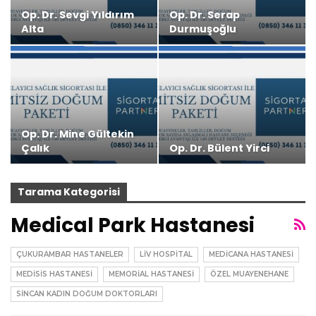
Op. Dr. Sevgi Yıldırım
Op. Dr. Serap
Alta
Durmuşoğlu
Op. Dr. Mine Gültekin
Çalık
Op. Dr. Bülent Yirci
Tarama Kategorisi
Medical Park Hastanesi
ÇUKURAMBAR HASTANELER
LIV HOSPITAL
MEDICANA HASTANESI
MEDISIS HASTANESI
MEMORIAL HASTANESI
ÖZEL MUAYENEHANE
SINCAN KADIN DOĞUM DOKTORLARI