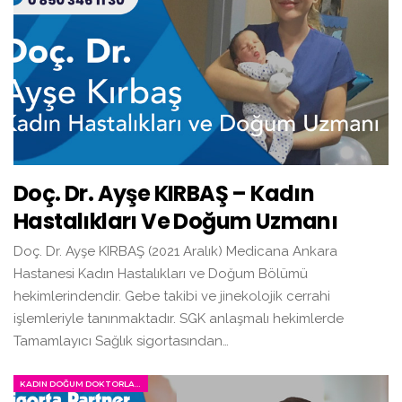
Doç. Dr. Ayşe KIRBAŞ – Kadın
Hastalıkları Ve Doğum Uzmanı
Doç. Dr. Ayşe KIRBAŞ (2021 Aralık) Medicana Ankara
Hastanesi Kadın Hastalıkları ve Doğum Bölümü
hekimlerindendir. Gebe takibi ve jinekolojik cerrahi
işlemleriyle tanınmaktadır. SGK anlaşmalı hekimlerde
Tamamlayıcı Sağlık sigortasından…
KADIN DOĞUM DOKTORLARI