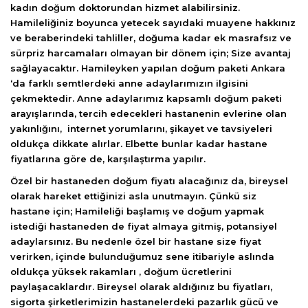
kadın doğum doktorundan hizmet alabilirsiniz.
Hamileliğiniz boyunca yetecek sayıdaki muayene hakkınız
ve beraberindeki tahliller, doğuma kadar ek masrafsız ve
sürpriz harcamaları olmayan bir dönem için; Size avantaj
sağlayacaktır. Hamileyken yapılan doğum paketi Ankara
‘da farklı semtlerdeki anne adaylarımızın ilgisini
çekmektedir. Anne adaylarımız kapsamlı doğum paketi
arayışlarında, tercih edecekleri hastanenin evlerine olan
yakınlığını, internet yorumlarını, şikayet ve tavsiyeleri
oldukça dikkate alırlar. Elbette bunlar kadar hastane
fiyatlarına göre de, karşılaştırma yapılır.
Özel bir hastaneden doğum fiyatı alacağınız da, bireysel
olarak hareket ettiğinizi asla unutmayın. Çünkü siz
hastane için; Hamileliği başlamış ve doğum yapmak
istediği hastaneden de fiyat almaya gitmiş, potansiyel
adaylarsınız. Bu nedenle özel bir hastane size fiyat
verirken, içinde bulunduğumuz sene itibariyle aslında
oldukça yüksek rakamları , doğum ücretlerini
paylaşacaklardır. Bireysel olarak aldığınız bu fiyatları,
sigorta şirketlerimizin hastanelerdeki pazarlık gücü ve