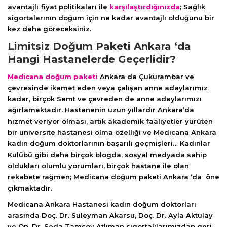
avantajlı fiyat politikaları ile
karşılaştırdığınızda
; Sağlık
sigortalarının doğum için ne kadar avantajlı olduğunu bir
kez daha göreceksiniz.
Limitsiz Doğum Paketi Ankara ‘da
Hangi Hastanelerde Geçerlidir?
Medicana doğum paketi
Ankara da Çukurambar ve
çevresinde ikamet eden veya çalışan anne adaylarımız
kadar, birçok Semt ve çevreden de anne adaylarımızı
ağırlamaktadır. Hastanenin uzun yıllardır Ankara’da
hizmet veriyor olması, artık akademik faaliyetler yürüten
bir üniversite hastanesi olma özelliği ve Medicana Ankara
kadın doğum doktorlarının başarılı geçmişleri… Kadınlar
Kulübü gibi daha birçok blogda, sosyal medyada sahip
oldukları olumlu yorumları, birçok hastane ile olan
rekabete rağmen; Medicana doğum paketi Ankara ‘da öne
çıkmaktadır.
Medicana Ankara Hastanesi kadın doğum doktorları
arasında Doç. Dr. Süleyman Akarsu, Doç. Dr. Ayla Aktulay
ve Op. Dr. Seda Tamsoy Atlıman sigortalılarımızdan geri