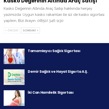
Kasko Değerinin Altında Araç Satışı
Kasko Değerinin Altında Araç Satışı hakkında herşey
yazımızda. Uygun kasko rakamları ile siz de kasko sigortası
yaptırın, Bizi Arayın. 0(850) 346 1130
ÖNCEKI
SONRAKI
Tamamlayıcı Sağlık Sigortası
Demir Sağlık ve Hayat Sigorta A.Ş.
İki Can Hamilelik Sigortası