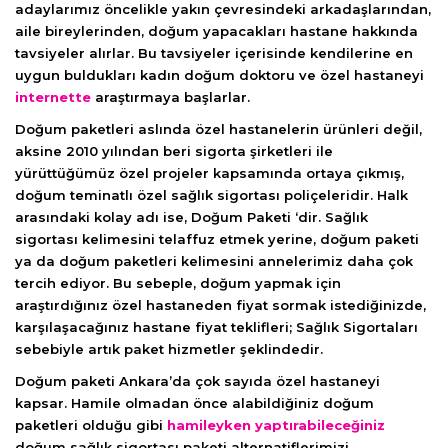
adaylarımız öncelikle yakın çevresindeki arkadaşlarından,
aile bireylerinden, doğum yapacakları hastane hakkında
tavsiyeler alırlar. Bu tavsiyeler içerisinde kendilerine en
uygun buldukları kadın doğum doktoru ve özel hastaneyi
internette
araştırmaya başlarlar.
Doğum paketleri aslında özel hastanelerin ürünleri değil,
aksine 2010 yılından beri sigorta şirketleri ile
yürüttüğümüz özel projeler kapsamında ortaya çıkmış,
doğum teminatlı özel sağlık sigortası poliçeleridir. Halk
arasındaki kolay adı ise, Doğum Paketi ‘dir. Sağlık
sigortası kelimesini telaffuz etmek yerine, doğum paketi
ya da doğum paketleri kelimesini annelerimiz daha çok
tercih ediyor. Bu sebeple, doğum yapmak için
araştırdığınız özel hastaneden fiyat sormak istediğinizde,
karşılaşacağınız hastane fiyat teklifleri; Sağlık Sigortaları
sebebiyle artık paket hizmetler şeklindedir.
Doğum paketi Ankara’da çok sayıda özel hastaneyi
kapsar. Hamile olmadan önce alabildiğiniz doğum
paketleri olduğu gibi
hamileyken yaptırabileceğiniz
doğum sağlık sigortası paketi alternatiflerimizi