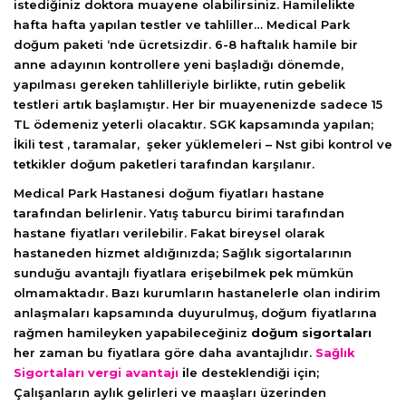
istediğiniz doktora muayene olabilirsiniz. Hamilelikte
hafta hafta yapılan testler ve tahliller… Medical Park
doğum paketi ‘nde ücretsizdir. 6-8 haftalık hamile bir
anne adayının kontrollere yeni başladığı dönemde,
yapılması gereken tahlilleriyle birlikte, rutin gebelik
testleri artık başlamıştır. Her bir muayenenizde sadece 15
TL ödemeniz yeterli olacaktır. SGK kapsamında yapılan;
İkili test , taramalar, şeker yüklemeleri – Nst gibi kontrol ve
tetkikler doğum paketleri tarafından karşılanır.
Medical Park Hastanesi doğum fiyatları hastane
tarafından belirlenir. Yatış taburcu birimi tarafından
hastane fiyatları verilebilir. Fakat bireysel olarak
hastaneden hizmet aldığınızda; Sağlık sigortalarının
sunduğu avantajlı fiyatlara erişebilmek pek mümkün
olmamaktadır. Bazı kurumların hastanelerle olan indirim
anlaşmaları kapsamında duyurulmuş, doğum fiyatlarına
rağmen hamileyken yapabileceğiniz
doğum sigortaları
her zaman bu fiyatlara göre daha avantajlıdır.
Sağlık
Sigortaları vergi avantajı
i
le desteklendiği için;
Çalışanların aylık gelirleri ve maaşları üzerinden