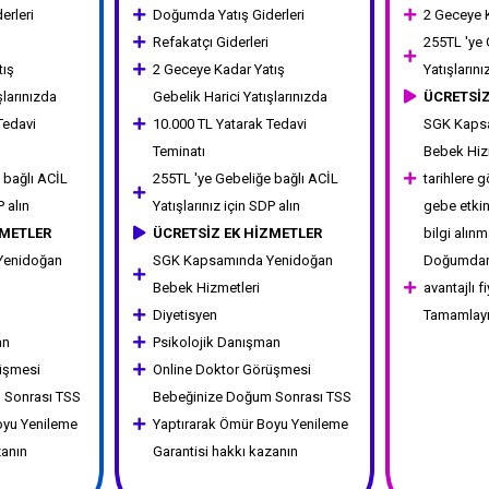
erleri
Doğumda Yatış Giderleri
2 Geceye 
Refakatçı Giderleri
255TL 'ye 
tış
2 Geceye Kadar Yatış
Yatışlarını
şlarınızda
Gebelik Harici Yatışlarınızda
ÜCRETSİZ
Tedavi
10.000 TL Yatarak Tedavi
SGK Kaps
Teminatı
Bebek Hiz
 bağlı ACİL
255TL 'ye Gebeliğe bağlı ACİL
tarihlere 
P alın
Yatışlarınız için SDP alın
gebe etkin
ZMETLER
ÜCRETSİZ EK HİZMETLER
bilgi alınma
Yenidoğan
SGK Kapsamında Yenidoğan
Doğumdan
Bebek Hizmetleri
avantajlı f
Diyetisyen
Tamamlayıc
an
Psikolojik Danışman
üşmesi
Online Doktor Görüşmesi
 Sonrası TSS
Bebeğinize Doğum Sonrası TSS
oyu Yenileme
Yaptırarak Ömür Boyu Yenileme
zanın
Garantisi hakkı kazanın