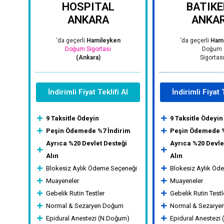
HOSPITAL
BATIK
ANKARA
ANKA
‘da geçerli
Hamileyken
‘da geçerli
Hami
Doğum Sigortası
Doğum
(Ankara)
Sigortas
İndirimli Fiyat Teklifi Al
İndirimli Fiyat 
9 Taksitle Ödeyin
9 Taksitle Ödeyin
Peşin Ödemede %7 İndirim
Peşin Ödemede %
Ayrıca %20 Devlet Desteği
Ayrıca %20 Devle
Alın
Alın
Blokesiz Aylık Ödeme Seçeneği
Blokesiz Aylık Öd
Muayeneler
Muayeneler
Gebelik Rutin Testler
Gebelik Rutin Testl
Normal & Sezaryen Doğum
Normal & Sezary
Epidural Anestezi (N.Doğum)
Epidural Anestezi