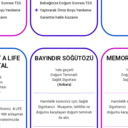
 Sonrası TSS
Bebeğinize Doğum Sonrası TSS
oyu Yenileme
Yaptırarak Ömür Boyu Yenileme
zanın
Garantisi hakkı kazanın
A LIFE
MEMOR
BAYINDIR SÖĞÜTÖZÜ
TAL
‘nde geçerli
‘
Doğum Teminatlı
Doğ
i
Sağlık Sigortası
Sağ
en
(Ankara)
tası
)
Hamilelik süreciniz için; Sağlık
Hamilelik s
Sigortanızı.. Muayene, tahliller ve
Sigortanızı.
irsiniz. A LIFE
doğumu karşılayan doğum teminatı
doğumu karşı
er NW anlaşmalı
ile alın.
anelerimizde
.