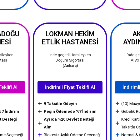
ADOĞU
LOKMAN HEKİM
A
ESİ
ETLİK HASTANESİ
AYDI
mileyken
‘nde geçerli Hamileyken
‘nde ge
tası
Doğum Sigortası
ATAY
)
(Ankara)
Teklifi Al
İndirimli Fiyat Teklifi Al
İndirimli
9 Taksitle Ödeyin
(10) Muay
7 İndirim
Peşin Ödemede %7 İndirim
Gebelik Ru
t Desteği
Ayrıca %20 Devlet Desteği
Kredi Kartı
Alın
Taksitle 
eme Seçeneği
Blokesiz Aylık Ödeme Seçeneği
Normal &