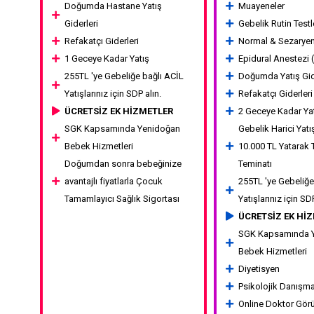
Doğumda Hastane Yatış
Muayeneler
Giderleri
Gebelik Rutin Testl
Refakatçı Giderleri
Normal & Sezary
1 Geceye Kadar Yatış
Epidural Anestezi
255TL 'ye Gebeliğe bağlı ACİL
Doğumda Yatış Gid
Yatışlarınız için SDP alın.
Refakatçı Giderleri
ÜCRETSİZ EK HİZMETLER
2 Geceye Kadar Ya
SGK Kapsamında Yenidoğan
Gebelik Harici Yatı
Bebek Hizmetleri
10.000 TL Yatarak 
Doğumdan sonra bebeğinize
Teminatı
avantajlı fiyatlarla Çocuk
255TL 'ye Gebeliğe
Tamamlayıcı Sağlık Sigortası
Yatışlarınız için SD
ÜCRETSİZ EK Hİ
SGK Kapsamında 
Bebek Hizmetleri
Diyetisyen
Psikolojik Danışm
Online Doktor Gör