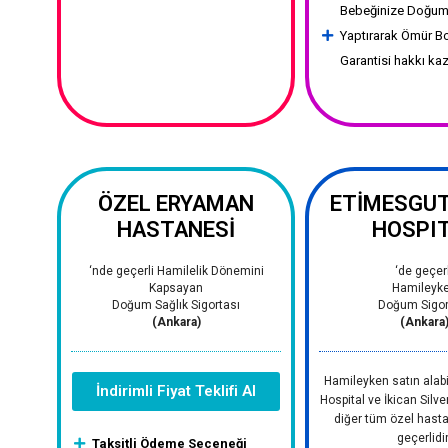
Bebeğinize Doğum
Yaptırarak Ömür B
Garantisi hakkı ka
ÖZEL ERYAMAN
ETİMESGUT 
HASTANESİ
HOSPI
‘nde geçerli Hamilelik Dönemini
‘de geçerl
Kapsayan
Hamileyk
Doğum Sağlık Sigortası
Doğum Sigor
(Ankara)
(Ankara
Hamileyken satın alabil
İndirimli Fiyat Teklifi Al
Hospital ve İkican Silv
diğer tüm özel hast
geçerlidir
Taksitli Ödeme Seçeneği