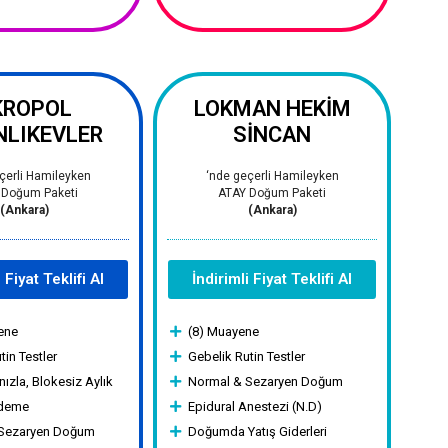
KROPOL
LOKMAN HEKİM
NLIKEVLER
SİNCAN
çerli Hamileyken
‘nde geçerli Hamileyken
 Doğum Paketi
ATAY Doğum Paketi
(Ankara)
(Ankara)
 Fiyat Teklifi Al
İndirimli Fiyat Teklifi Al
ene
(8) Muayene
tin Testler
Gebelik Rutin Testler
nızla, Blokesiz Aylık
Normal & Sezaryen Doğum
Ödeme
Epidural Anestezi (N.D)
 Sezaryen Doğum
Doğumda Yatış Giderleri