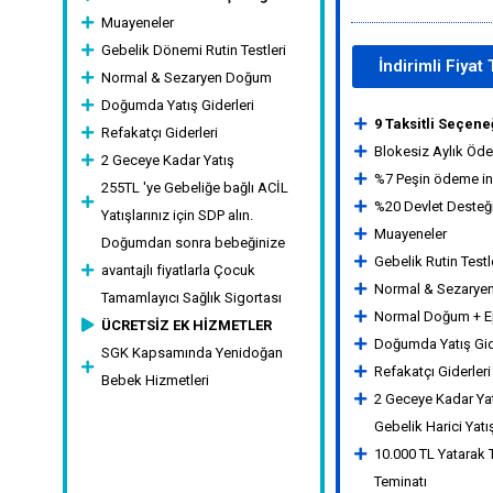
Muayeneler
Gebelik Dönemi Rutin Testleri
İndirimli Fiyat 
Normal & Sezaryen Doğum
Doğumda Yatış Giderleri
9 Taksitli Seçene
Refakatçı Giderleri
Blokesiz Aylık Öd
2 Geceye Kadar Yatış
%7 Peşin ödeme in
255TL 'ye Gebeliğe bağlı ACİL
%20 Devlet Desteği
Yatışlarınız için SDP alın.
Muayeneler
Doğumdan sonra bebeğinize
Gebelik Rutin Testl
avantajlı fiyatlarla Çocuk
Normal & Sezary
Tamamlayıcı Sağlık Sigortası
Normal Doğum + E
ÜCRETSİZ EK HİZMETLER
Doğumda Yatış Gid
SGK Kapsamında Yenidoğan
Refakatçı Giderleri
Bebek Hizmetleri
2 Geceye Kadar Ya
Gebelik Harici Yatı
10.000 TL Yatarak 
Teminatı