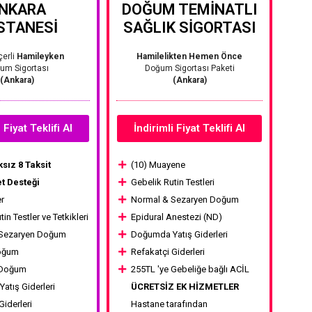
NKARA
DOĞUM TEMİNATLI
STANESİ
SAĞLIK SİGORTASI
çerli
Hamileyken
Hamilelikten Hemen Önce
um Sigortası
Doğum Sigortası Paketi
(Ankara)
(Ankara)
 Fiyat Teklifi Al
İndirimli Fiyat Teklifi Al
sız 8 Taksit
(10) Muayene
t Desteği
Gebelik Rutin Testleri
r
Normal & Sezaryen Doğum
in Testler ve Tetkikleri
Epidural Anestezi (ND)
 Sezaryen Doğum
Doğumda Yatış Giderleri
oğum
Refakatçi Giderleri
 Doğum
255TL 'ye Gebeliğe bağlı ACİL
atış Giderleri
ÜCRETSİZ EK HİZMETLER
Giderleri
Hastane tarafından