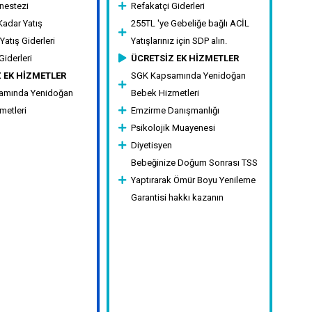
nestezi
Refakatçi Giderleri
Kadar Yatış
255TL 'ye Gebeliğe bağlı ACİL
atış Giderleri
Yatışlarınız için SDP alın.
Giderleri
ÜCRETSİZ EK HİZMETLER
 EK HİZMETLER
SGK Kapsamında Yenidoğan
amında Yenidoğan
Bebek Hizmetleri
metleri
Emzirme Danışmanlığı
Psikolojik Muayenesi
Diyetisyen
Bebeğinize Doğum Sonrası TSS
Yaptırarak Ömür Boyu Yenileme
Garantisi hakkı kazanın