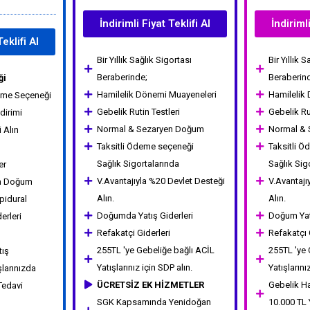
İndirimli Fiyat Teklifi Al
İndirimli
Teklifi Al
Bir Yıllık Sağlık Sigortası
Bir Yıllık 
Beraberinde;
Beraberin
ği
Hamilelik Dönemi Muayeneleri
Hamilelik
eme Seçeneği
Gebelik Rutin Testleri
Gebelik Ru
dirimi
Normal & Sezaryen Doğum
Normal &
 Alın
Taksitli Ödeme seçeneği
Taksitli 
Sağlık Sigortalarında
Sağlık Sig
er
V.Avantajıyla %20 Devlet Desteği
V.Avantajı
en Doğum
Alın.
Alın.
pidural
Doğumda Yatış Giderleri
Doğum Yatı
erleri
Refakatçi Giderleri
Refakatçı 
255TL 'ye Gebeliğe bağlı ACİL
255TL 'ye 
tış
Yatışlarınız için SDP alın.
Yatışlarını
şlarınızda
ÜCRETSİZ EK HİZMETLER
Gebelik Ha
Tedavi
SGK Kapsamında Yenidoğan
10.000 TL 