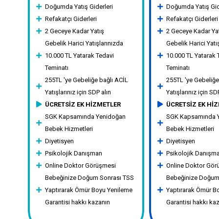
Doğumda Yatış Giderleri
Doğumda Yatış Gid
Refakatçı Giderleri
Refakatçı Giderleri
2 Geceye Kadar Yatış
2 Geceye Kadar Ya
Gebelik Harici Yatışlarınızda
Gebelik Harici Yatı
10.000 TL Yatarak Tedavi
10.000 TL Yatarak 
Teminatı
Teminatı
255TL 'ye Gebeliğe bağlı ACİL
255TL 'ye Gebeliğe
Yatışlarınız için SDP alın
Yatışlarınız için SD
ÜCRETSİZ EK HİZMETLER
ÜCRETSİZ EK Hİ
SGK Kapsamında Yenidoğan
SGK Kapsamında 
Bebek Hizmetleri
Bebek Hizmetleri
Diyetisyen
Diyetisyen
Psikolojik Danışman
Psikolojik Danışm
Online Doktor Görüşmesi
Online Doktor Gör
Bebeğinize Doğum Sonrası TSS
Bebeğinize Doğum
Yaptırarak Ömür Boyu Yenileme
Yaptırarak Ömür B
Garantisi hakkı kazanın
Garantisi hakkı ka