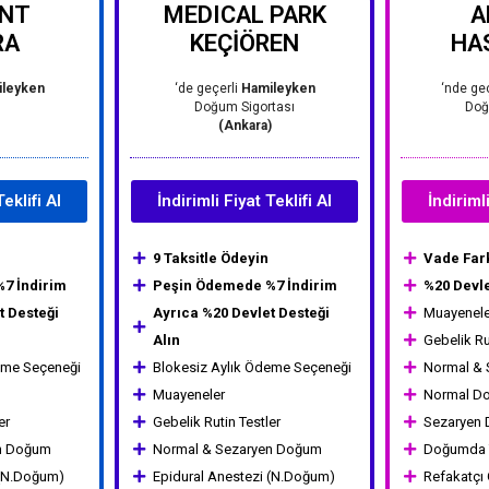
ENT
MEDICAL PARK
A
RA
KEÇİÖREN
HA
leyken
‘de geçerli
Hamileyken
‘nde ge
Doğum Sigortası
Doğ
ı
(Ankara)
Teklifi Al
İndirimli Fiyat Teklifi Al
İndirimli
9 Taksitle Ödeyin
Vade Fark
7 İndirim
Peşin Ödemede %7 İndirim
%20 Devle
t Desteği
Ayrıca %20 Devlet Desteği
Muayenele
Alın
Gebelik Rut
eme Seçeneği
Blokesiz Aylık Ödeme Seçeneği
Normal &
Muayeneler
Normal D
er
Gebelik Rutin Testler
Sezaryen
en Doğum
Normal & Sezaryen Doğum
Doğumda Y
 (N.Doğum)
Epidural Anestezi (N.Doğum)
Refakatçı 