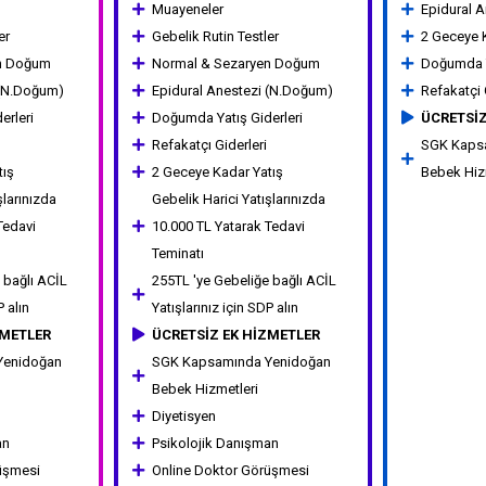
Muayeneler
Epidural A
er
Gebelik Rutin Testler
2 Geceye 
en Doğum
Normal & Sezaryen Doğum
Doğumda Y
 (N.Doğum)
Epidural Anestezi (N.Doğum)
Refakatçi 
erleri
Doğumda Yatış Giderleri
ÜCRETSİZ
Refakatçı Giderleri
SGK Kaps
tış
2 Geceye Kadar Yatış
Bebek Hiz
şlarınızda
Gebelik Harici Yatışlarınızda
Tedavi
10.000 TL Yatarak Tedavi
Teminatı
 bağlı ACİL
255TL 'ye Gebeliğe bağlı ACİL
P alın
Yatışlarınız için SDP alın
ZMETLER
ÜCRETSİZ EK HİZMETLER
Yenidoğan
SGK Kapsamında Yenidoğan
Bebek Hizmetleri
Diyetisyen
an
Psikolojik Danışman
üşmesi
Online Doktor Görüşmesi