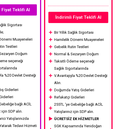
 Fiyat Teklifi Al
İndirimli Fiyat Teklifi Al
Sağlık Sigortası
de;
Bir Yıllık Sağlık Sigortası
 Dönemi Muayeneleri
Hamilelik Dönemi Muayeneleri
tin Testleri
Gebelik Rutin Testleri
 Sezaryen Doğum
Normal & Sezaryen Doğum
Ödeme seçeneği
Taksitli Ödeme seçeneği
ortalarında
Sağlık Sigortalarında
yla %20 Devlet Desteği
V.Avantajıyla %20 Devlet Desteği
Alın.
ş Giderleri
Doğumda Yatış Giderleri
Giderleri
Refakatçi Giderleri
Gebeliğe bağlı ACİL
255TL 'ye Gebeliğe bağlı ACİL
z için SDP alın.
Yatışlarınız için SDP alın.
rici Yatışlarınızda
ÜCRETSİZ EK HİZMETLER
Yatarak Tedavi Hizmeti
SGK Kapsamında Yenidoğan