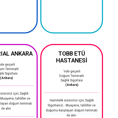
IAL ANKARA
TOBB ETÜ
HASTANESİ
nde geçerli
um Teminatlı
‘nde geçerli
lık Sigortası
Doğum Teminatlı
(Ankara)
Sağlık Sigortası
(Ankara)
üreciniz için; Sağlık
. Muayene, tahliller ve
Hamilelik süreciniz için; Sağlık
layan doğum teminatı
Sigortanızı.. Muayene, tahliller ve
ile alın.
doğumu karşılayan doğum teminatı
ile alın.