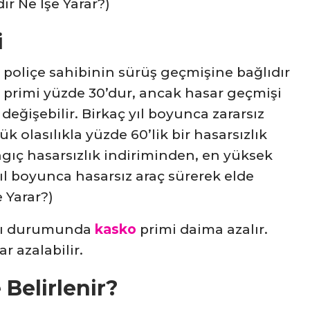
r Ne İşe Yarar?)
i
i, poliçe sahibinin sürüş geçmişine bağlıdır
a primi yüzde 30’dur, ancak hasar geçmişi
 değişebilir. Birkaç yıl boyunca zararsız
k olasılıkla yüzde 60’lik bir hasarsızlık
gıç ​​hasarsızlık indiriminden, en yüksek
yıl boyunca hasarsız araç sürerek elde
 Yarar?)
ası durumunda
kasko
primi daima azalır.
r azalabilir.
 Belirlenir?