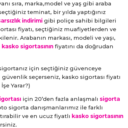
 yanı sıra, marka,model ve yaş gibi araba
eçtiğiniz teminat, bir yılda yaptığınız
rsızlık indirimi
gibi poliçe sahibi bilgileri
gortası fiyatı, seçtiğiniz muafiyetlerden ve
ilenir. Arabanın markası, modeli ve yaşı,
i
kasko sigortasının
fiyatını da doğrudan
sigortanız için seçtiğiniz güvenceye
 güvenlik seçerseniz, kasko sigortası fiyatı
İşe Yarar?)
igortası
için 20’den fazla anlaşmalı
sigorta
o sigorta danışmanlarımız ile farklı
tırabilir ve en ucuz fiyatlı
kasko sigortasının
siniz.