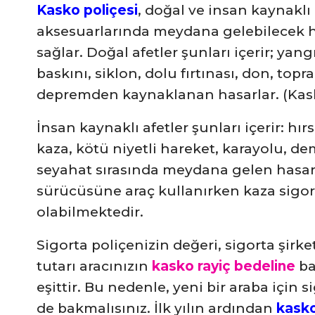
Kasko poliçesi
, doğal ve insan kaynaklı 
aksesuarlarında meydana gelebilecek h
sağlar. Doğal afetler şunları içerir; yangı
baskını, siklon, dolu fırtınası, don, to
depremden kaynaklanan hasarlar. (Kask
İnsan kaynaklı afetler şunları içerir: hır
kaza, kötü niyetli hareket, karayolu, de
seyahat sırasında meydana gelen hasar.
sürücüsüne araç kullanırken kaza sigort
olabilmektedir.
Sigorta poliçenizin değeri, sigorta şir
tutarı aracınızın
kasko rayiç bedeline
ba
eşittir. Bu nedenle, yeni bir araba için 
de bakmalısınız. İlk yılın ardından
kasko