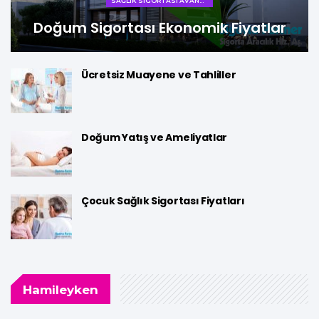
SAĞLIK SIGORTASI AVANTAJLARI
Doğum Sigortası Ekonomik Fiyatlar
Ücretsiz Muayene ve Tahliller
Doğum Yatış ve Ameliyatlar
Çocuk Sağlık Sigortası Fiyatları
Hamileyken