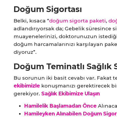
Doğum Sigortası
Belki, kısaca “
doğum sigorta paketi
,
doğ
adlandırıyorsak da; Gebelik süresince s
muayenelerinizi, doktorunuzun istediği t
doğum harcamalarınızı karşılayan paket
diyoruz”.
Doğum Teminatlı Sağlık S
Bu sorunun iki basit cevabı var. Fakat t
ekibimizle
konuşmanızı gerektirecek bi
gerekiyor.
Sağlık Ekibimize Ulaşın
Hamilelik Başlamadan Önce
Alınac
Hamileyken Alınabilen Doğum Sigort