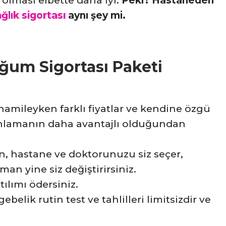
 olması elbette daha iyi.
Peki? Hastaneden
lık sigortası
aynı şey mi.
ğum Sigortası Paketi
mileyken farklı fiyatlar ve kendine özgü
 planlamanın daha avantajlı olduğundan
n, hastane ve doktorunuzu siz seçer,
man yine siz değiştirirsiniz.
ılımı ödersiniz.
elik rutin test ve tahlilleri limitsizdir ve