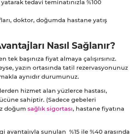
atarak tedavi teminatınızla %100
afları, doktor, doğumda hastane yatış
vantajları Nasıl Sağlanır?
n tek başınıza fiyat almaya çalışırsınız.
deyse, yazın ortasında tatil rezervasyonunuz
lmakla aynıdır durumunuz.
elerden hizmet alan yüzlerce hastası,
 gücüne sahiptir. (Sadece gebeleri
nız doğum
sağlık sigortası
, hastane fiyatına
ergi avantajıyla sunulan %15 ile %40 arasında