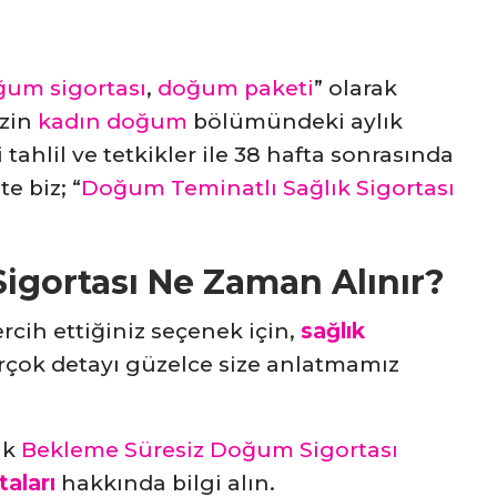
um sigortası
,
doğum paketi
” olarak
izin
kadın doğum
bölümündeki aylık
ahlil ve tetkikler ile 38 hafta sonrasında
e biz; “
Doğum Teminatlı Sağlık Sigortası
igortası Ne Zaman Alınır?
ercih ettiğiniz seçenek için,
sağlık
rçok detayı güzelce size anlatmamız
ak
Bekleme Süresiz Doğum Sigortası
aları
hakkında bilgi alın.