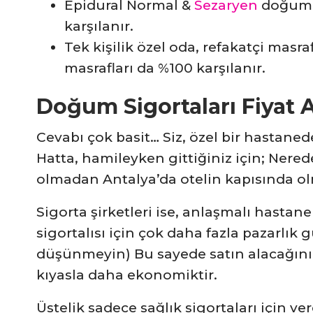
Epidural Normal &
Sezaryen
doğum y
karşılanır.
Tek kişilik özel oda, refakatçi masr
masrafları da %100 karşılanır.
Doğum Sigortaları Fiyat A
Cevabı çok basit… Siz, özel bir hastanede
Hatta, hamileyken gittiğiniz için; Nere
olmadan Antalya’da otelin kapısında o
Sigorta şirketleri ise, anlaşmalı hastan
sigortalısı için çok daha fazla pazarlık
düşünmeyin) Bu sayede satın alacağı
kıyasla daha ekonomiktir.
Üstelik sadece sağlık sigortaları için v