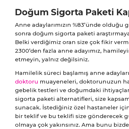
Doğum Sigorta Paketi K
Anne adaylarımızın %83’ünde olduğu gib
sonra doğum sigorta paketi araştırmay
Belki verdiğimiz oran size çok fikir verm
2300’den fazla anne adayımız, hamileyi
etmeyin, yalnız değilsiniz.
Hamilelik süreci başlamış anne adaylar
doktoru
muayeneleri, doktorunuzun hami
gebelik testleri ve doğumdaki ihtiyaçl
sigorta paketi alternatifleri, size kaps
sunacak. İstediğiniz özel hastaneler için,
bir teklif ve bu teklifi size gönderecek
olmaya çok yakınsınız. Ama bunu bizden 