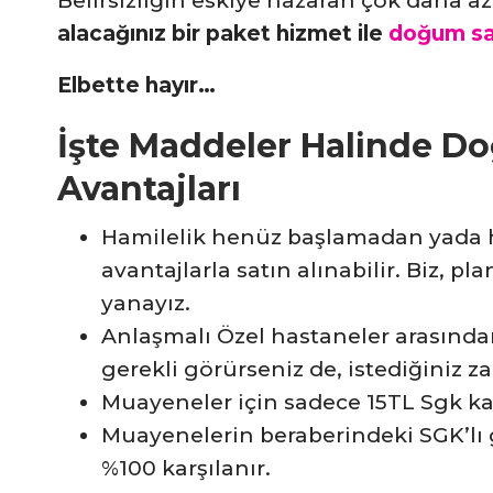
Belirsizliğin eskiye nazaran çok daha az
alacağınız bir paket hizmet ile
doğum sağ
Elbette hayır…
İşte Maddeler Halinde Do
Avantajları
Hamilelik henüz başlamadan yada ha
avantajlarla satın alınabilir. Biz,
yanayız.
Anlaşmalı Özel hastaneler arasında
gerekli görürseniz de, istediğiniz za
Muayeneler için sadece 15TL Sgk kat
Muayenelerin beraberindeki SGK’lı geb
%100 karşılanır.